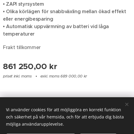
• ZAPI styrsystem
• Olika körlägen för snabbväxling mellan ökad effekt
eller energibesparing
• Automatisk uppvärmning av batteri vid låga
temperaturer
Frakt tillkommer
861 250,00
kr
priset inkl. moms
exkl. moms 689 000,00 kr
© 2021 Alla rättigheter reserverade
Vi använder cookies för att möjliggöra en korrekt funktion
Skapad med
Webnode
Cookies
och säkerhet på vår hemsida, och för att erbjuda dig bästa
möjliga användarupplevelse.