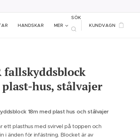
SÖK
TAR
HANDSKAR
MER
KUNDVAGN
 fallskyddsblock
plast-hus, stålvajer
kyddsblock 18m med plast hus och stålvajer
r ett plasthus med svirvel på toppen och
n i änden för infästning. Blocket är av