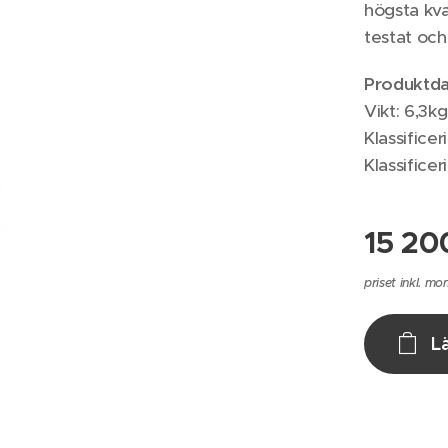
högsta kva
testat och
Produktda
Vikt: 6,3kg
Klassifice
Klassifice
15 20
priset inkl. mo
L