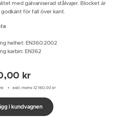
litet med galvaniserad stålvajer. Blocket är
 godkänt för fall över kant.
ta
ring helhet: EN360:2002
ring karbin: EN362
0,00
kr
ms
exkl. moms 12 160,00 kr
ägg i kundvagnen