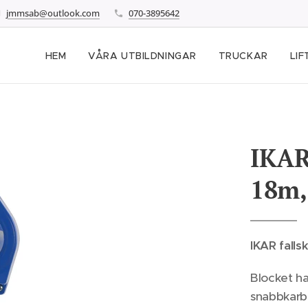
jmmsab@outlook.com
070-3895642
HEM
VÅRA UTBILDNINGAR
TRUCKAR
LIF
IKAR
18m, 
IKAR falls
Blocket ha
snabbkarbi