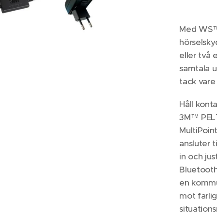
Med WS™ 
hörselsky
eller två
samtala ut
tack vare
Håll kont
3M™ PEL
MultiPoi
ansluter t
in och jus
Bluetooth
en kommun
mot farlig
situation