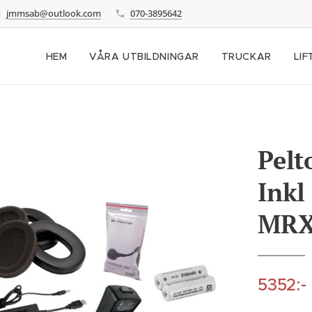
jmmsab@outlook.com
070-3895642
HEM
VÅRA UTBILDNINGAR
TRUCKAR
LIF
Pelt
Inkl
MRX
5352:-