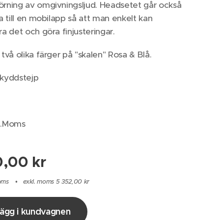
rning av omgivningsljud. Headsetet går också
a till en mobilapp så att man enkelt kan
ra det och göra finjusteringar.
två olika färger på "skalen" Rosa & Blå.
skyddstejp
x.Moms
0,00
kr
moms
exkl. moms 5 352,00 kr
ägg i kundvagnen