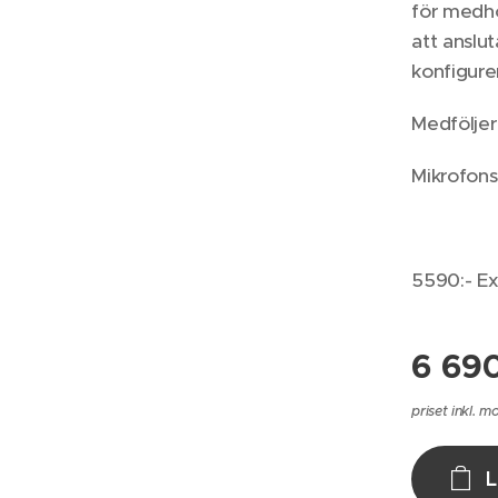
för medhö
att anslut
konfigure
Medföljer 
Mikrofon
5590:- E
6 69
priset inkl. 
L