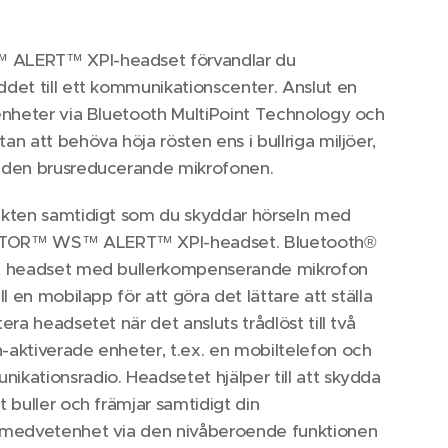
ALERT™ XPI-headset förvandlar du
ddet till ett kommunikationscenter. Anslut en
 enheter via Bluetooth MultiPoint Technology och
an att behöva höja rösten ens i bullriga miljöer,
 den brusreducerande mikrofonen.
akten samtidigt som du skyddar hörseln med
TOR™ WS™ ALERT™ XPI-headset. Bluetooth®
nt headset med bullerkompenserande mikrofon
ill en mobilapp för att göra det lättare att ställa
tera headsetet när det ansluts trådlöst till två
-aktiverade enheter, t.ex. en mobiltelefon och
ikationsradio. Headsetet hjälper till att skydda
t buller och främjar samtidigt din
smedvetenhet via den nivåberoende funktionen