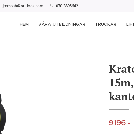
jmmsab@outlook.com
070-3895642
HEM
VÅRA UTBILDNINGAR
TRUCKAR
LIF
Krat
15m, 
kant
9196:-