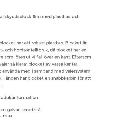
allskyddsblock 15m med plasthus och
blocket har ett robust plasthus. Blocket är
lt- och horrisontelltbruk, då blocket har en
e som löses ut vi fall över en kant. Eftersom
vajer så klarar blocket av vassa kantar.
tt använda med i samband med vajersystem
ak. I änden har blocket en snabbkarbin för att
i.
roduktinformation
mm galvaniserad stål
a 12kN