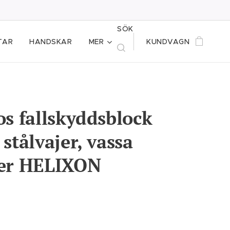
SÖK
TAR
HANDSKAR
MER
KUNDVAGN
os fallskyddsblock
stålvajer, vassa
er HELIXON