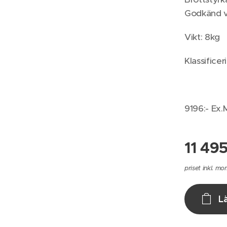
Godkänd v
Vikt: 8kg
Klassifice
9196:- Ex
11 49
priset inkl. mo
L