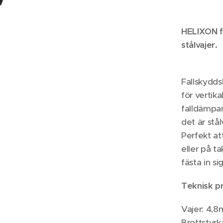
HELIXON f
stålvajer.
Fallskydds
för vertika
falldämpar
det är stål
Perfekt a
eller på t
fästa in sig 
Teknisk p
Vajer: 4,8
Brottstyrk