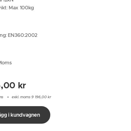
ikt: Max 100kg
ring: EN360:2002
.Moms
5,00
kr
ms
exkl. moms 9 196,00 kr
ägg i kundvagnen