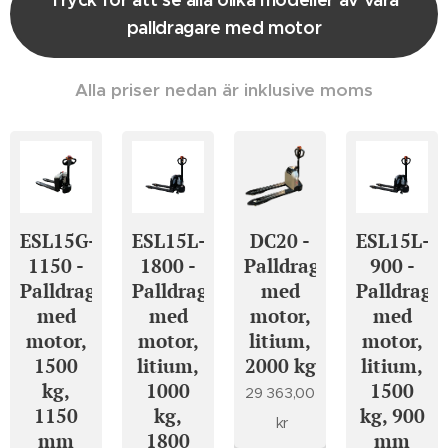
palldragare med motor
Alla priser nedan är inklusive moms
ESL15G-
ESL15L-
DC20 -
ESL15L-
1150 -
1800 -
Palldragare
900 -
Palldragare
Palldragare
med
Palldraga
med
med
motor,
med
motor,
motor,
litium,
motor,
1500
litium,
2000 kg
litium,
kg,
1000
1500
29 363,00
1150
kg,
kg, 900
kr
mm
1800
mm