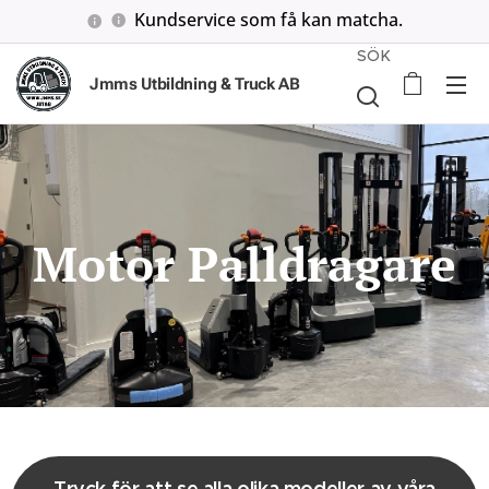
Kundservice som få kan matcha.
SÖK
Jmms Utbildning & Truck AB
Motor Palldragare
Tryck för att se alla olika modeller av våra