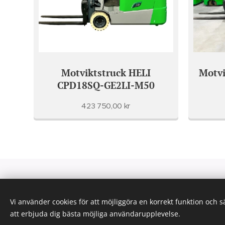
Motviktstruck HELI
Motvi
CPD18SQ-GE2LI-M50
423 750,00
kr
Vi använder cookies för att möjliggöra en korrekt funktion och 
att erbjuda dig bästa möjliga användarupplevelse.