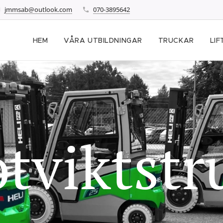
jmmsab@outlook.com
070-3895642
HEM
VÅRA UTBILDNINGAR
TRUCKAR
LIF
tviktstr