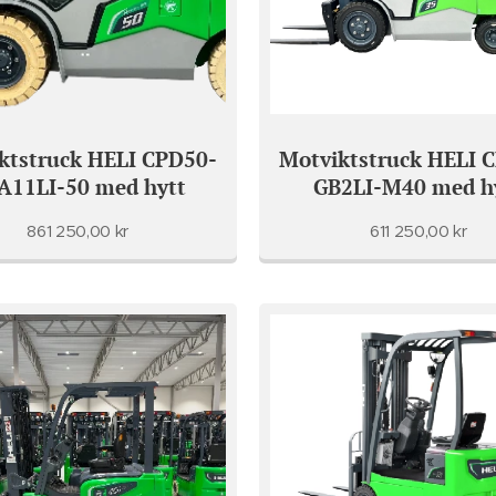
ktstruck HELI CPD50-
Motviktstruck HELI 
A11LI-50 med hytt
GB2LI-M40 med h
861 250,00
kr
611 250,00
kr