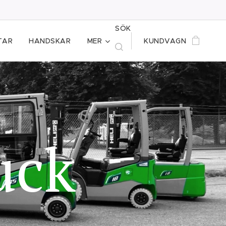
SÖK
TAR
HANDSKAR
MER
KUNDVAGN
uck