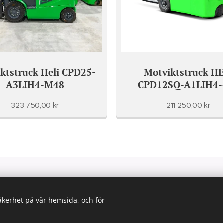
ktstruck Heli CPD25-
Motviktstruck HE
A3LIH4-M48
CPD12SQ-A1LIH4-
323 750,00
kr
211 250,00
kr
© 2021 Alla rättigheter reserverade
säkerhet på vår hemsida, och för
Skapad med
Webnode
Cookies